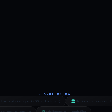
GLAVNE USLUGE
e aplikacije (iOS i Android)
Backend i server logi
SEO optimizacija
Održavanje i podrška