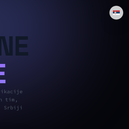
NE
b aplikacija i mobilnih aplikacija u Srbiji
E
likacije
n tim,
u Srbiji