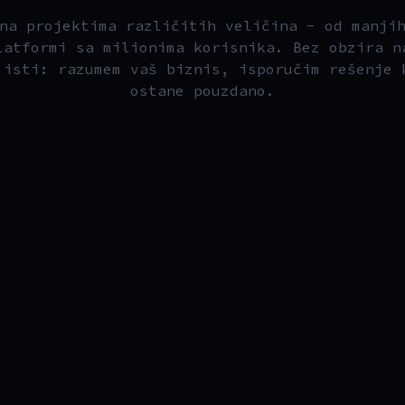
na projektima različitih veličina - od manji
latformi sa milionima korisnika. Bez obzira n
 isti: razumem vaš biznis, isporučim rešenje 
ostane pouzdano.
02
ŠTA DOBIJATE
Video streaming uživo
▹
Video i aplikacije u realnom
Praćenje i obaveštenja u realnom
▹
vremenu
vremenu
Više aplikacija povezanih u jedan
▹
Platforme sa video sadržajem,
sistem
praćenjem u realnom vremenu i
Stabilno i brzo iskustvo za
▹
interaktivnim funkcionalnostima za
korisnike
timove i korisnike.
Admin panel za upravljanje
▹
VIDEO STREAMING
REAL-TIME