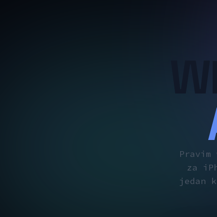
W
Pravim 
za iP
jedan k