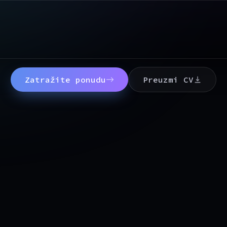
Zatražite ponudu
Preuzmi CV