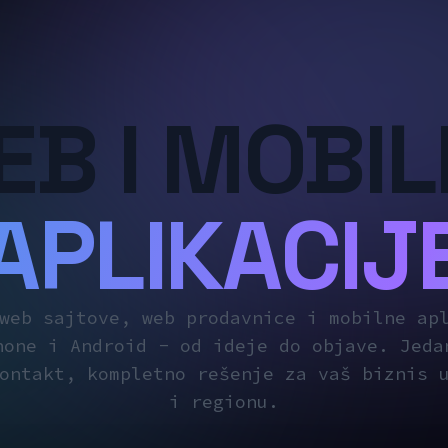
EB I MOBIL
Izrada web sajtova, we
APLIKACIJ
web sajtove, web prodavnice i mobilne ap
hone i Android - od ideje do objave. Jeda
ontakt, kompletno rešenje za vaš biznis 
i regionu.